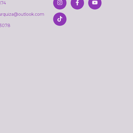
174
rurquiza@outlook.com
 3078