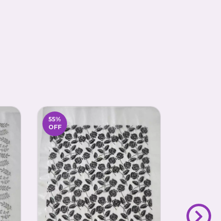
55
%
55
%
OFF
OFF