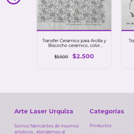
ra Arcilla
Transfer Ceramico para Arcilla y
Tr
iscocho
Biscocho ceramico, color
 NEGRO.
NEGRO. numero 1
1
500
$2.500
$5.500
Arte Laser Urquiza
Categorías
Productos
Somos fabricantes de insumos
artisticos , atendemos al