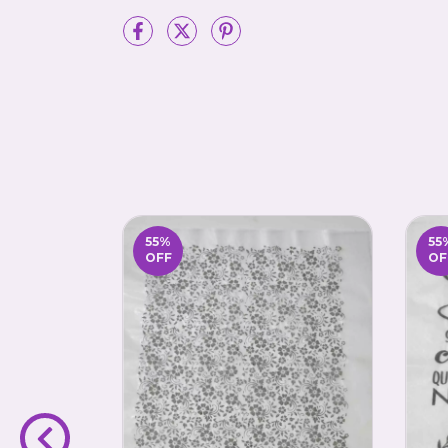
55
%
55
OFF
OF