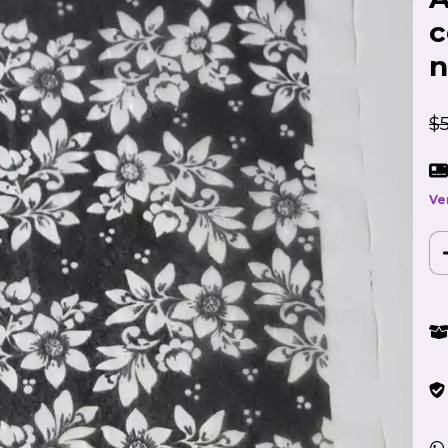
c
n
$
Ve