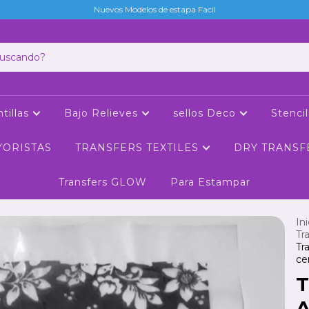
Nuevos Modelos de estapa Facil
tillas
Bajo Relieves
sellos Deco
Stenci
YORISTAS
TRANSFERS TEXTILES
DRY TRANSF
Transfers GLOW
Para Estampar
Ini
Tr
Tr
ce
T
A