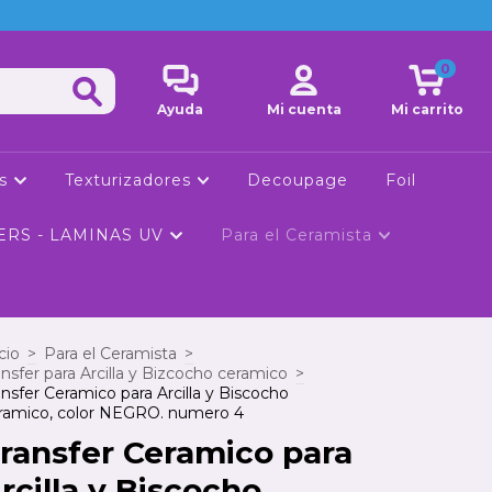
0
Ayuda
Mi cuenta
Mi carrito
ls
Texturizadores
Decoupage
Foil
ERS - LAMINAS UV
Para el Ceramista
cio
>
Para el Ceramista
>
ansfer para Arcilla y Bizcocho ceramico
>
ansfer Ceramico para Arcilla y Biscocho
ramico, color NEGRO. numero 4
ransfer Ceramico para
rcilla y Biscocho