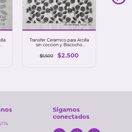
lla
Transfer Ceramico para Arcilla
Transfer C
sin coccion y Biscocho
Biscoch
.
ceramico, color NEGRO.
NEG
numero 10
$2.500
$5.500
$5.
ános
Sigamos
conectados
4174