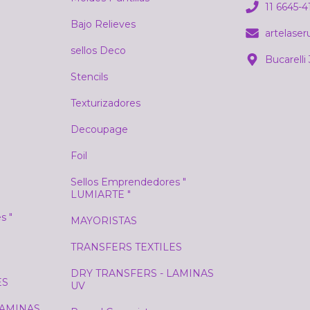
11 6645-4
Bajo Relieves
artelase
sellos Deco
Bucarelli
Stencils
Texturizadores
Decoupage
Foil
Sellos Emprendedores "
LUMIARTE "
s "
MAYORISTAS
TRANSFERS TEXTILES
DRY TRANSFERS - LAMINAS
ES
UV
LAMINAS