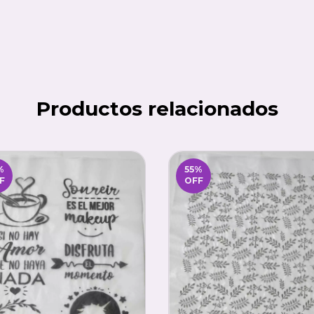
Productos relacionados
%
55
%
F
OFF