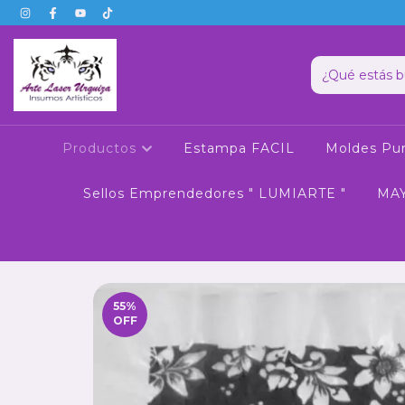
Productos
Estampa FACIL
Moldes Pun
Sellos Emprendedores " LUMIARTE "
MA
55
%
OFF