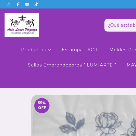
Productos
Estampa FACIL
Moldes Pun
Sellos Emprendedores " LUMIARTE "
MA
55
%
OFF