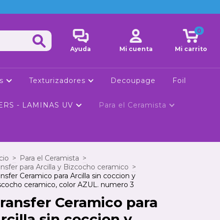
0
Ayuda
Mi cuenta
Mi carrito
ls
Texturizadores
Decoupage
Foil
ERS - LAMINAS UV
Para el Ceramista
cio
>
Para el Ceramista
>
ansfer para Arcilla y Bizcocho ceramico
>
ansfer Ceramico para Arcilla sin coccion y
scocho ceramico, color AZUL. numero 3
ransfer Ceramico para
rcilla sin coccion y