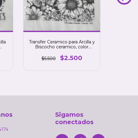
lla
Transfer Ceramico para Arcilla y
Transfer 
Biscocho ceramico, color
sin co
.
NEGRO. numero 6
cerami
$2.500
$5.500
$5.
ános
Sigamos
conectados
4174