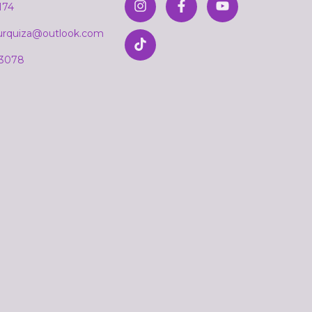
174
rurquiza@outlook.com
 3078