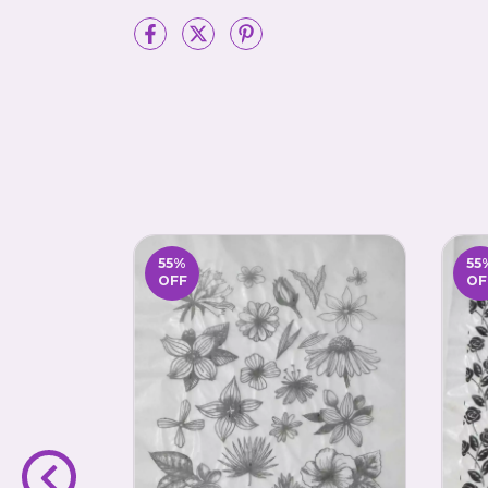
55
%
55
OFF
OF