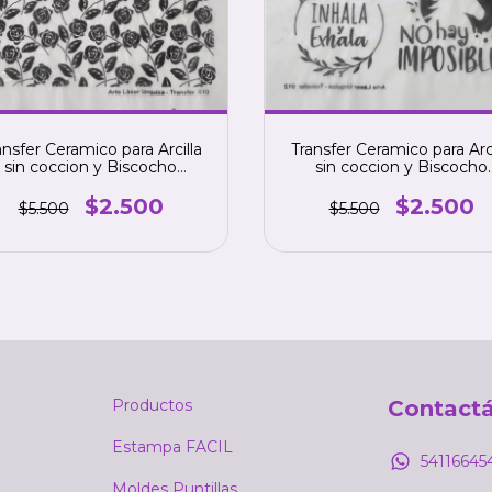
ansfer Ceramico para Arcilla
Transfer Ceramico para Arci
sin coccion y Biscocho
sin coccion y Biscocho
ceramico, color NEGRO.
ceramico, color NEGRO
numero 10
numero 12
$2.500
$2.500
$5.500
$5.500
Productos
Contact
Estampa FACIL
54116645
Moldes Puntillas