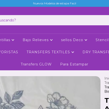
Nuevos Modelos de estapa Facil
tillas
Bajo Relieves
sellos Deco
Stenci
YORISTAS
TRANSFERS TEXTILES
DRY TRANSF
Transfers GLOW
Para Estampar
Ini
Tr
Tr
Bi
T
A