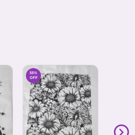
55
%
55
%
OFF
OFF