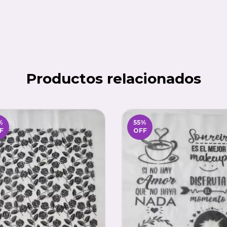
Productos relacionados
%
55
%
F
OFF