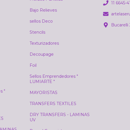
11 6645-4
Bajo Relieves
artelase
sellos Deco
Bucarelli
Stencils
Texturizadores
Decoupage
Foil
Sellos Emprendedores "
LUMIARTE "
s "
MAYORISTAS
TRANSFERS TEXTILES
DRY TRANSFERS - LAMINAS
ES
UV
LAMINAS