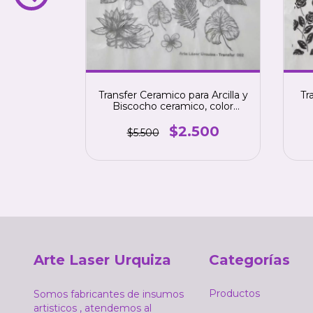
a Arcilla y
Transfer Ceramico para Arcilla y
Tr
o, color
Biscocho ceramico, color
ro 3
NEGRO. numero 2
500
$2.500
$5.500
Arte Laser Urquiza
Categorías
Productos
Somos fabricantes de insumos
artisticos , atendemos al