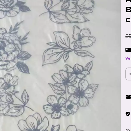
B
c
$
Ve