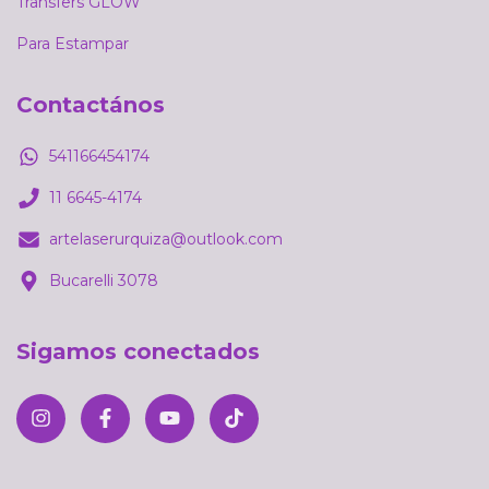
Transfers GLOW
Para Estampar
Contactános
541166454174
11 6645-4174
artelaserurquiza@outlook.com
Bucarelli 3078
Sigamos conectados