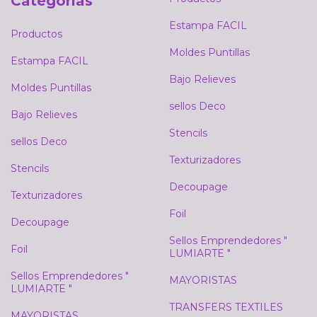
Categorías
Estampa FACIL
Productos
Moldes Puntillas
Estampa FACIL
Bajo Relieves
Moldes Puntillas
sellos Deco
Bajo Relieves
Stencils
sellos Deco
Texturizadores
Stencils
Decoupage
Texturizadores
Foil
Decoupage
Sellos Emprendedores "
Foil
LUMIARTE "
Sellos Emprendedores "
MAYORISTAS
LUMIARTE "
TRANSFERS TEXTILES
MAYORISTAS