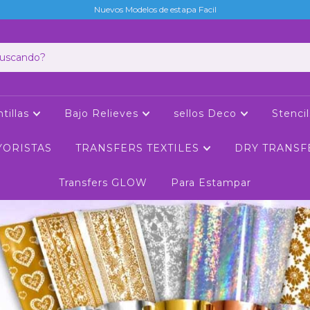
Nuevos Modelos de estapa Facil
tillas
Bajo Relieves
sellos Deco
Stenci
YORISTAS
TRANSFERS TEXTILES
DRY TRANSF
Transfers GLOW
Para Estampar