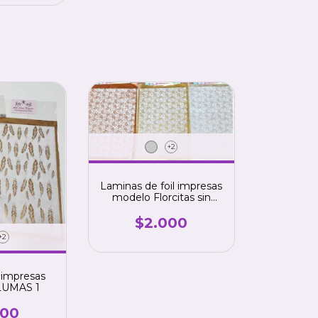
+2
Laminas de foil impresas
modelo Florcitas sin
fondo
$2.000
+2
 impresas
LUMAS 1
000