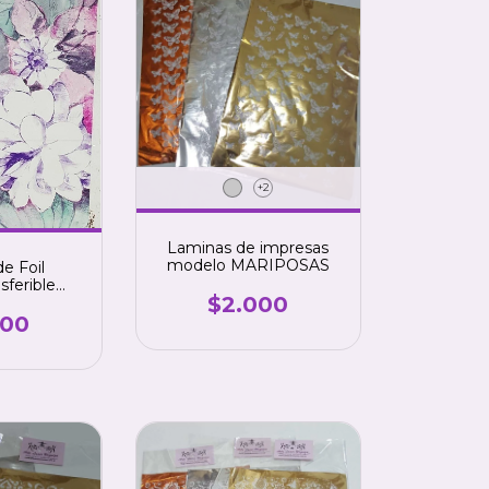
+2
Laminas de impresas
modelo MARIPOSAS
e Foil
sferible
$2.000
delo floral
rente
000